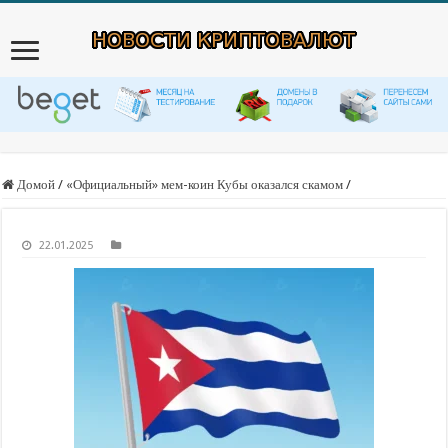
Домой
/
«Официальный» мем-коин Кубы оказался скамом
/
22.01.2025