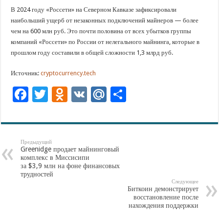
В 2024 году «Россети» на Северном Кавказе зафиксировали
наибольший ущерб от незаконных подключений майнеров — более
чем на 600 млн руб. Это почти половина от всех убытков группы
компаний «Россети» по России от нелегального майнинга, которые в
прошлом году составили в общей сложности 1,3 млрд руб.
Источник:
cryptocurrency.tech
F
T
O
V
M
О
ac
wi
d
K
ai
тп
e
tt
n
l.
ра
b
er
o
R
ви
Предыдущий
Greenidge продает майнинговый
o
kl
u
ть
комплекс в Миссисипи
за $3,9 млн на фоне финансовых
o
as
трудностей
Следующее
k
s
Биткоин демонстрирует
восстановление после
ni
нахождения поддержки