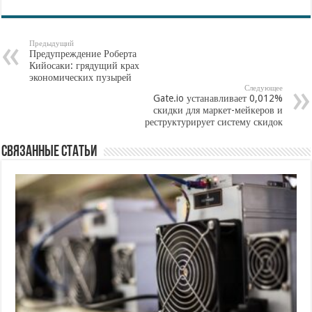
e
tt
n
l.
ра
b
er
o
R
ви
Предыдущий
Предупреждение Роберта
o
kl
u
ть
Кийосаки: грядущий крах
экономических пузырей
o
as
Следующее
Gate.io устанавливает 0,012%
k
s
скидки для маркет-мейкеров и
реструктурирует систему скидок
ni
ki
Связанные статьи