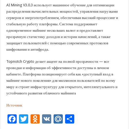
AI Mining V3.0.3 использует машинное обучение для оптимизации
распределения вычислительных мощностей, управления нагрузками
серверов и энергопотреблением, обеспечивая высокий процессинг и
стабильную работу платформы. Система поддерживает
одновременное майнинг нескольких валют и предоставляет
прозрачную статистику доходов и истории начислений, а также
защищает пользователей с помощью современных протоколов
шифрования и антифрода.
Topnotch Crypto делает акцент на полной прозрачности — все
проводки и информация об эффективности доступны в личном
кабинете. Платформа позиционирует себя как «доступный вход в
майнинг нового поколения» для миллионов пользователей по всему
миру и строит инфраструктуру для открытого, интеллектуального и
устойчивого развития облачного майнинга
Источник
F
T
O
V
M
О
ac
wi
d
K
ai
тп