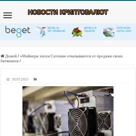
Домой
/
«Майнеры эпохи Сатоши» отказываются от продажи своих
биткоинов
/
30.07.2025