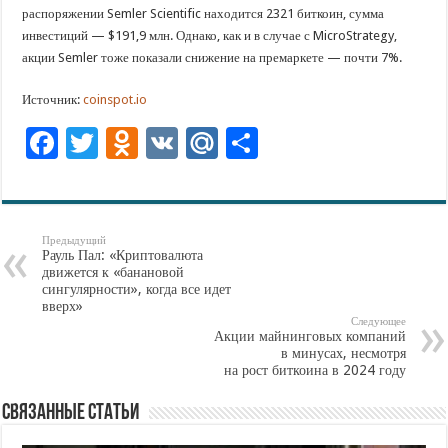
распоряжении Semler Scientific находится 2321 биткоин, сумма
инвестиций — $191,9 млн. Однако, как и в случае с MicroStrategy,
акции Semler тоже показали снижение на премаркете — почти 7%.
Источник:
coinspot.io
F
T
O
V
M
О
ac
wi
d
K
ai
тп
e
tt
n
l.
ра
b
er
o
R
ви
Предыдущий
Рауль Пал: «Криптовалюта
o
kl
u
ть
движется к «банановой
сингулярности», когда все идет
o
as
вверх»
Следующее
k
s
Акции майнинговых компаний
в минусах, несмотря
ni
на рост биткоина в 2024 году
ki
Связанные статьи