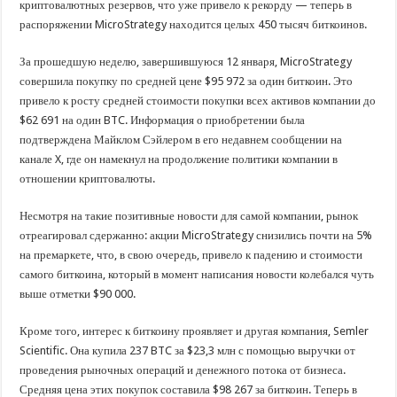
криптовалютных резервов, что уже привело к рекорду — теперь в
распоряжении MicroStrategy находится целых 450 тысяч биткоинов.
За прошедшую неделю, завершившуюся 12 января, MicroStrategy
совершила покупку по средней цене $95 972 за один биткоин. Это
привело к росту средней стоимости покупки всех активов компании до
$62 691 на один BTC. Информация о приобретении была
подтверждена Майклом Сэйлером в его недавнем сообщении на
канале X, где он намекнул на продолжение политики компании в
отношении криптовалюты.
Несмотря на такие позитивные новости для самой компании, рынок
отреагировал сдержанно: акции MicroStrategy снизились почти на 5%
на премаркете, что, в свою очередь, привело к падению и стоимости
самого биткоина, который в момент написания новости колебался чуть
выше отметки $90 000.
Кроме того, интерес к биткоину проявляет и другая компания, Semler
Scientific. Она купила 237 BTC за $23,3 млн с помощью выручки от
проведения рыночных операций и денежного потока от бизнеса.
Средняя цена этих покупок составила $98 267 за биткоин. Теперь в